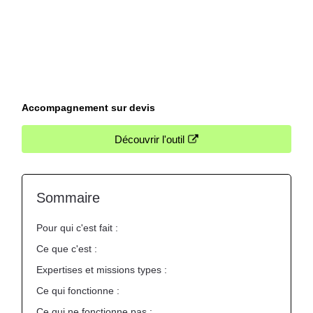
indépendant, qui teste les outils en conditions
réelles, benchmarke les prestataires.
Je partage aussi régulièrement mes coulisses, mes
audits d'outils et mes retours terrain sur ma
chaîne
YouTube
pour celles et ceux qui préfèrent la vidéo
au texte.
Accompagnement sur devis
Découvrir l'outil
Sommaire
Pour qui c'est fait :
Ce que c'est :
Expertises et missions types :
Ce qui fonctionne :
Ce qui ne fonctionne pas :