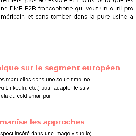
premiers, plus accessible et moins lourd que les
 une PME B2B francophone qui veut un outil pro
américain et sans tomber dans la pure usine à
unique sur le segment européen
es manuelles dans une seule timeline
u LinkedIn, etc.) pour adapter le suivi
elà du cold email pur
umanise les approches
pect inséré dans une image visuelle)