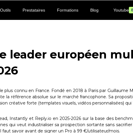
Outils
Prestataires
Formations
Blog
Youtube
B
 le leader européen mu
026
 le plus connu en France. Fondé en 2018 à Paris par Guillaume M
te la référence absolue sur le marché francophone. Sa propositi
n créative forte (templates visuels, vidéos personnalisées) qui
lead, Instantly et Reply.io en 2025-2026 sur la base des bench
 qui veut industrialiser sa prospection sortante sans sacrifier 
l faut savoir avant de signer un Pro à 99 €/utilisateur/mois.